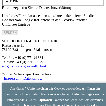
werden.
Bitte akzeptieren Sie die Datenschutzerklärung.
Um dieses Formular absenden zu können, akzeptieren Sie die
Cookies von Google ReCaptcha in den Cookie-Optionen.
Ungültige Eingabe
SENDEN
SCHERZINGER-LANDTECHNIK
Kreisstrasse 11
78199 Bräunlingen - Waldhausen
Telefon: +49 (0) 771 61381
Telefax: +49 (0) 771 63655
info@scherzinger-landtechnik.de
© 2026 Scherzinger Landtechnik
-
Impressum
-
Datenschutz
Auf dieser Website möchten wir Cookies verwenden, um Ihnen ein
besonders schönes Surf-Erlebnis zu ermöglichen. Dafür benötigen wir Ihr
Einverständnis. Unter "
Optionen
" können Sie sehen, was die einzelnen
Cookies bewirken. Ihre Einstellungen können Sie stets über das